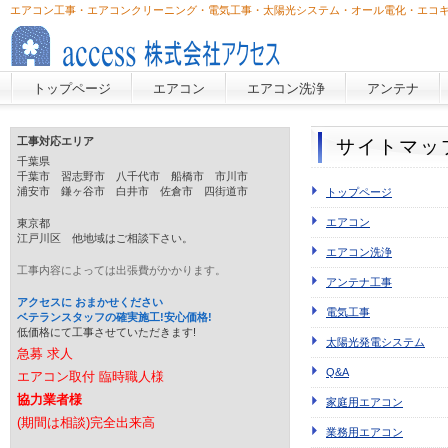
エアコン工事・エアコンクリーニング・電気工事・太陽光システム・オール電化・エコキ
トップページ
エアコン
エアコン洗浄
アンテナ
工事対応エリア
サイトマッ
千葉県
千葉市 習志野市 八千代市 船橋市 市川市
浦安市 鎌ヶ谷市 白井市
佐倉市 四街道市
トップページ
エアコン
東京都
江戸川区 他地域はご相談下さい。
エアコン洗浄
工事内容によっては
出張費が
かかります。
アンテナ工事
アクセスに おまかせください
電気工事
ベテランスタッフの確実施工!安心価格!
低価格にて工事させていただきます!
太陽光発電システム
急募 求人
Q&A
エアコン取付
臨時職人様
協力業者様
家庭用エアコン
(期間は相談)
完全出来高
業務用エアコン